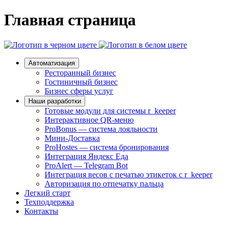
Главная страница
Автоматизация
Ресторанный бизнес
Гостиничный бизнес
Бизнес сферы услуг
Наши разработки
Готовые модули для системы r_keeper
Интерактивное QR-меню
ProBonus — система лояльности
Мини-Доставка
ProHostes — система бронирования
Интеграция Яндекс Еда
ProAlert — Telegram Bot
Интеграция весов с печатью этикеток с r_keeper
Авторизация по отпечатку пальца
Легкий старт
Техподдержка
Контакты